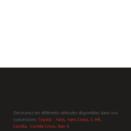
CARMO TOYOTA vous informe que le « TOYOTA
SAFETY SENSE » et le « GPS » sont des options
non disponibles sur les véhicules vendus en
Guadeloupe.
Découvrez les différents véhicules disponibles dans vos
concessions
Toyota
:
Yaris
,
Yaris Cross
,
C-HR
,
Corolla
,
Corolla Cross
,
Rav 4
,