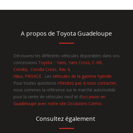
A propos de Toyota Guadeloupe
Découvrez les différents véhicules disponibles dans vos
concessions
Toyota
:
Yaris
,
Yaris Cross
,
C-HR
,
Corolla
,
Corolla Cross
,
Rav 4
,
Hilux
,
PROACE.
Les
véhicules de la gamme hybride
.
Pour toutes questions
n’hésitez pas à nous contacter,
nous sommes la référence sur le marché automobile
pour la vente de véhicules neuf et d’
occasion en
Guadeloupe avec notre site Occasions Carmo.
Consultez également