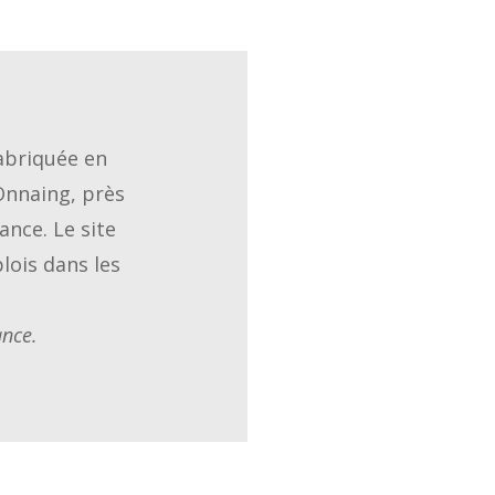
fabriquée en
Onnaing, près
ance. Le site
lois dans les
ance.