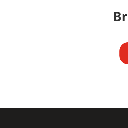
Br
CARMO TOYOTA vous informe que le « T