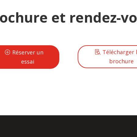
ochure et rendez-v
Télécharger 
Réserver un
brochure
essai
OYOTA SAFETY SENSE » et le « GPS » sont des options non di
Guadeloupe.