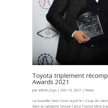
Toyota triplement récomp
Awards 2021
par
admin_toyo
|
Déc 14, 2021
|
News
La nouvelle Yaris Cross reçoit le « Coup de cœur
dans la catégorie Secure CarLa Toyota Mirai à pi